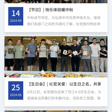
【节日】| 快乐体验暖中秋
14
中秋佳节将至，为弘扬中华优秀传统文化，增进
2024-09
我们各部门之间的沟通与了解，钜宏股份特此举
办了“快乐体验暖中秋”活动！时间：2024年9月
14日（周六）15:00-16:00地点：公司茶水间活动
亮点包括：中...
【生日会】| 钜宏关爱：以生日之名，共享
25
美好时光
6月22日，钜宏股份迎来了员工4-6月生日会，为
2024-06
感谢各位同事们的辛勤付出，活跃员工氛围，增
强团队凝聚力。人事行政部为深圳总部员工准备
了一个温馨、亲切的生日会，给大家带去满满幸