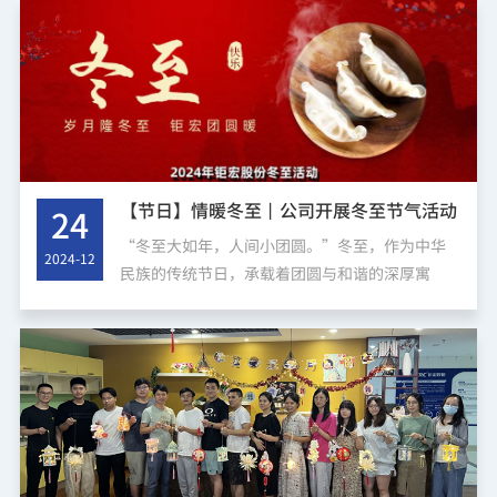
户服务质量承诺。年终聚餐...
【节日】情暖冬至丨公司开展冬至节气活动
24
“冬至大如年，人间小团圆。”冬至，作为中华
2024-12
民族的传统节日，承载着团圆与和谐的深厚寓
意。为进一步弘扬中华传统文化，彰显民俗文化
的魅力，营造浓厚的节日氛围，公司2024年12月
21日组织开展“冬至”节气主...