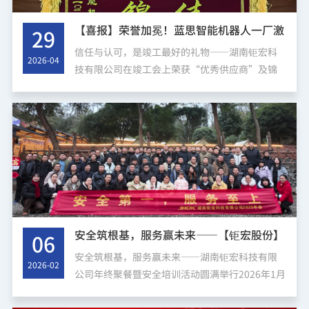
【喜报】荣誉加冕！蓝思智能机器人一厂激
29
光无尘净化车间装饰项目竣工，湖南钜宏科
信任与认可，是竣工最好的礼物——湖南钜宏科
2026-04
技有限公司在竣工会上荣获“优秀供应商”及锦
技有限公司斩获“优秀供应商”殊荣
旗表彰2026年4月27日，蓝思智能机器人一厂激
光无尘净化车间装饰项目竣工大会圆满落幕。在
这个收获的日子里，我们收到...
安全筑根基，服务赢未来——【钜宏股份】
06
湖南钜宏科技有限公司年终聚餐暨安全培训
安全筑根基，服务赢未来——湖南钜宏科技有限
2026-02
公司年终聚餐暨安全培训活动圆满举行2026年1月
活动圆满举行
31日，公司举办年终聚餐与安全文化培训，强调
“安全第一，服务至上”，展现对员工关怀及客