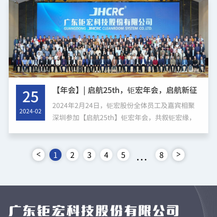
福感的同时，也为企业文化增...
【年会】| 启航25th，钜宏年会，启航新征
25
程，逐梦再出发！
2024年2月24日，钜宏股份全体员工及嘉宾相聚
2024-02
深圳参加【启航25th】钜宏年会，共叙钜宏缘，
启航新征程，逐梦再出发。25周年－新的起点 新
的开始首先，钜宏股份董事长曾董发表题为《25
周年－新的起点 ...
1
2
3
4
5
8
<
>
...